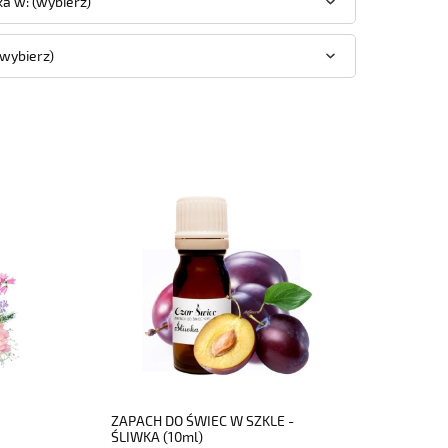
a w: (wybierz)
(wybierz)
do koszyka
ZAPACH DO ŚWIEC W SZKLE -
ŚLIWKA (10ml)