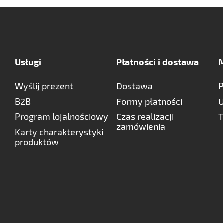
Usługi
Płatności i dostawa
M
Wyślij prezent
Dostawa
P
B2B
Formy płatności
U
Program lojalnościowy
Czas realizacji
T
zamówienia
Karty charakterystyki
produktów