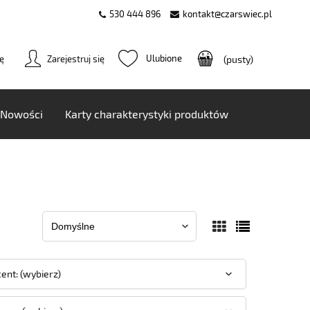
530 444 896
kontakt@czarswiec.pl
ię
Zarejestruj się
(pusty)
Nowości
Karty charakterystyki produktów
ent: (wybierz)