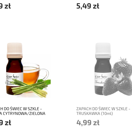
9 zł
5,49 zł
do koszyka
powiadom o dostępności
H DO ŚWIEC W SZKLE -
ZAPACH DO ŚWIEC W SZKLE -
A CYTRYNOWA/ZIELONA
TRUSKAWKA (10ml)
TA (10ml)
9 zł
4,99 zł