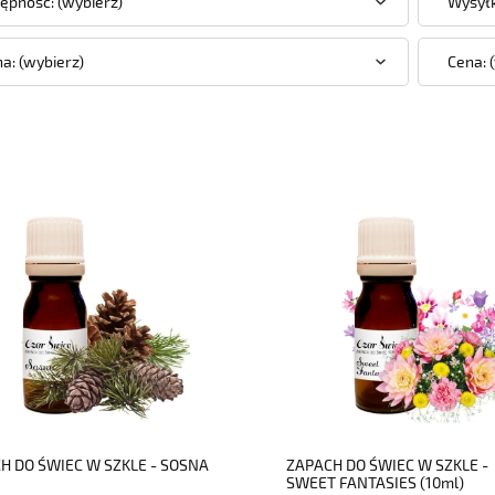
ępność: (wybierz)
Wysyłk
a: (wybierz)
Cena: 
do koszyka
do koszyka
H DO ŚWIEC W SZKLE - SOSNA
ZAPACH DO ŚWIEC W SZKLE -
SWEET FANTASIES (10ml)