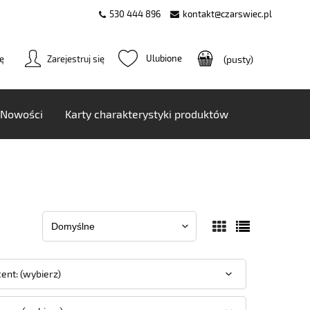
530 444 896
kontakt@czarswiec.pl
ię
Zarejestruj się
(pusty)
Nowości
Karty charakterystyki produktów
ent: (wybierz)