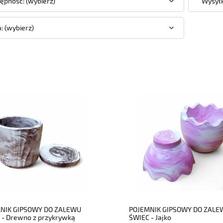
ępność: (wybierz)
Wysyłk
: (wybierz)
do koszyka
do koszyka
NIK GIPSOWY DO ZALEWU
POJEMNIK GIPSOWY DO ZALE
 - Drewno z przykrywką
ŚWIEC - Jajko