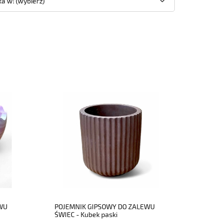
a w: (wybierz)
do koszyka
WU
POJEMNIK GIPSOWY DO ZALEWU
ŚWIEC - Kubek paski