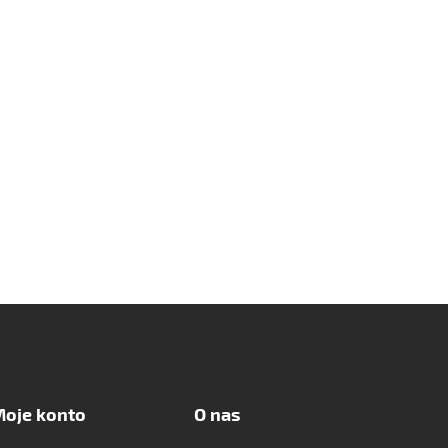
oje konto
O nas