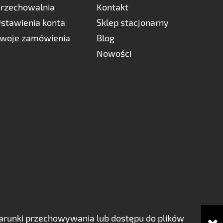
rzechowalnia
Kontakt
stawienia konta
Sklep stacjonarny
woje zamówienia
Blog
Nowości
ć warunki przechowywania lub dostępu do plików