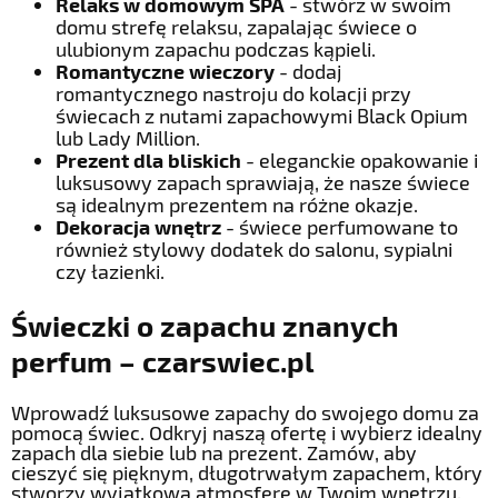
Relaks w domowym SPA
- stwórz w swoim
domu strefę relaksu, zapalając świece o
ulubionym zapachu podczas kąpieli.
Romantyczne wieczory
- dodaj
romantycznego nastroju do kolacji przy
świecach z nutami zapachowymi Black Opium
lub Lady Million.
Prezent dla bliskich
- eleganckie opakowanie i
luksusowy zapach sprawiają, że nasze świece
są idealnym prezentem na różne okazje.
Dekoracja wnętrz
- świece perfumowane to
również stylowy dodatek do salonu, sypialni
czy łazienki.
Świeczki o zapachu znanych
perfum – czarswiec.pl
Wprowadź luksusowe zapachy do swojego domu za
pomocą świec. Odkryj naszą ofertę i wybierz idealny
zapach dla siebie lub na prezent. Zamów, aby
cieszyć się pięknym, długotrwałym zapachem, który
stworzy wyjątkową atmosferę w Twoim wnętrzu.