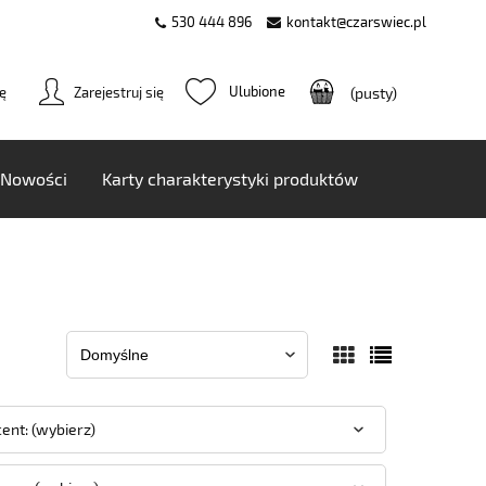
530 444 896
kontakt@czarswiec.pl
ię
Zarejestruj się
(pusty)
Nowości
Karty charakterystyki produktów
ent: (wybierz)