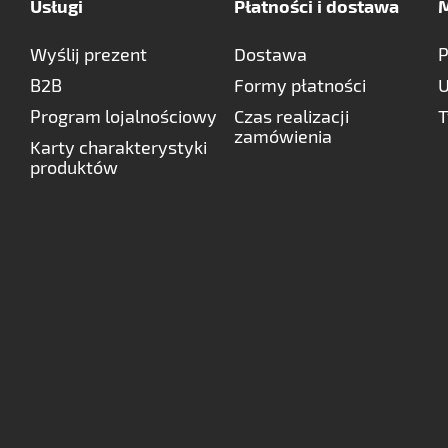
Usługi
Płatności i dostawa
M
Wyślij prezent
Dostawa
P
B2B
Formy płatności
U
Program lojalnościowy
Czas realizacji
T
zamówienia
Karty charakterystyki
produktów