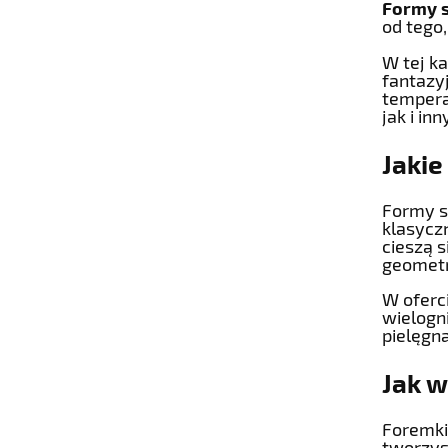
Formy s
od tego
W tej ka
fantazy
tempera
jak i in
Jakie
Formy s
klasycz
cieszą s
geometr
W oferc
wielogn
pielęgn
Jak 
Foremki 
tworzys