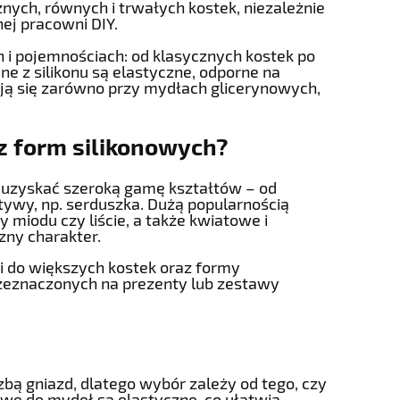
nych, równych i trwałych kostek, niezależnie
ej pracowni DIY.
h i pojemnościach: od klasycznych kostek po
e z silikonu są elastyczne, odporne na
ją się zarówno przy mydłach glicerynowych,
z form silikonowych?
ą uzyskać szeroką gamę kształtów – od
tywy, np. serduszka. Dużą popularnością
ry miodu czy liście, a także kwiatowe i
zny charakter.
i do większych kostek oraz formy
rzeznaczonych na prezenty lub zestawy
czbą gniazd, dlatego wybór zależy od tego, czy
owe do mydeł są elastyczne, co ułatwia