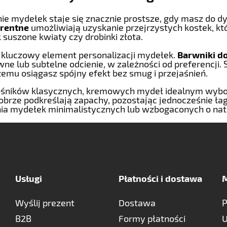
ie mydełek staje się znacznie prostsze, gdy masz do d
arentne
umożliwiają uzyskanie przejrzystych kostek, kt
k suszone kwiaty czy drobinki złota.
o kluczowy element personalizacji mydełek.
Barwniki d
ne lub subtelne odcienie, w zależności od preferencji. 
zemu osiągasz spójny efekt bez smug i przejaśnień.
ośników klasycznych, kremowych mydeł idealnym wyb
 dobrze podkreślają zapachy, pozostając jednocześnie ła
ia mydełek minimalistycznych lub wzbogaconych o natu
Usługi
Płatności i dostawa
M
Wyślij prezent
Dostawa
P
B2B
Formy płatności
U