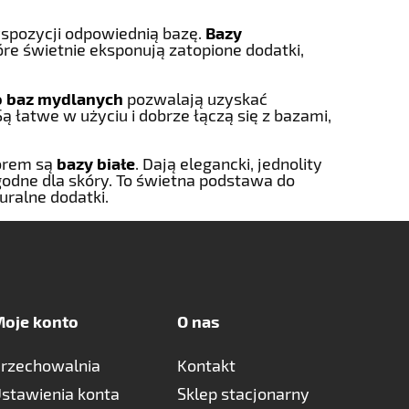
yspozycji odpowiednią bazę.
Bazy
óre świetnie eksponują zatopione dodatki,
o baz mydlanych
pozwalają uzyskać
Są łatwe w użyciu i dobrze łączą się z bazami,
orem są
bazy białe
. Dają elegancki, jednolity
godne dla skóry. To świetna podstawa do
ralne dodatki.
oje konto
O nas
rzechowalnia
Kontakt
stawienia konta
Sklep stacjonarny