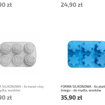
ów
90 zł
24,90 zł
adom o dostępności
do koszyka
 SILIKONOWA - 6x kwiat róży
FORMA SILIKONOWA - 6x płat
mydła, wosków
śniegu - do mydła, wosków
90 zł
35,90 zł