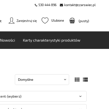
530 444 896
kontakt@czarswiec.pl
ię
Zarejestruj się
(pusty)
Nowości
Karty charakterystyki produktów
ent: (wybierz)