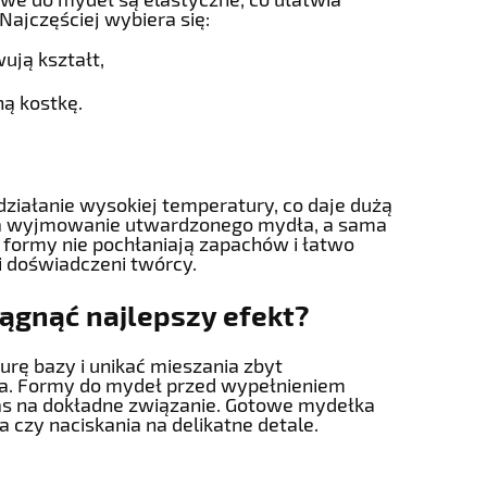
ajczęściej wybiera się:
ują kształt,
ną kostkę.
 działanie wysokiej temperatury, co daje dużą
wia wyjmowanie utwardzonego mydła, a sama
 formy nie pochłaniają zapachów i łatwo
i doświadczeni twórcy.
iągnąć najlepszy efekt?
rę bazy i unikać mieszania zbyt
a. Formy do mydeł przed wypełnieniem
zas na dokładne związanie. Gotowe mydełka
 czy naciskania na delikatne detale.