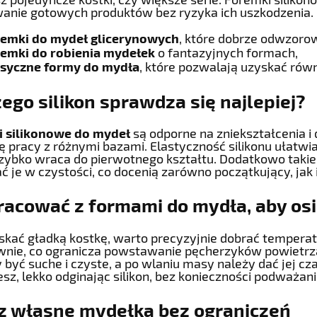
nie gotowych produktów bez ryzyka ich uszkodzenia. N
remki do mydeł glicerynowych
, które dobrze odwzorow
remki do robienia mydełek
o fantazyjnych formach,
asyczne formy do mydła
, które pozwalają uzyskać rów
ego silikon sprawdza się najlepiej?
 silikonowe do mydeł
są odporne na zniekształcenia i
 pracy z różnymi bazami. Elastyczność silikonu ułat
zybko wraca do pierwotnego kształtu. Dodatkowo takie
ć je w czystości, co docenią zarówno początkujący, jak 
racować z formami do mydła, aby os
skać gładką kostkę, warto precyzyjnie dobrać temperatu
wnie, co ogranicza powstawanie pęcherzyków powietrz
 być suche i czyste, a po wlaniu masy należy dać jej c
z, lekko odginając silikon, bez konieczności podważania
z własne mydełka bez ograniczeń