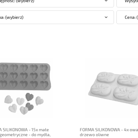
ępność: (wybierz)
Wysyłk
a: (wybierz)
Cena: 
adom o dostępności
powiadom o dostępności
 SILIKONOWA - 15x małe
FORMA SILIKONOWA - 4x owa
geometryczne - do mydła,
drzewo oliwne