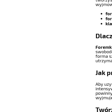
wyjmowa
fo
fo
kl
Dlacz
Foremki
swobodę
forma s
utrzyma
Jak p
Aby uzy
intensy
powinny
wyjmujes
Twór