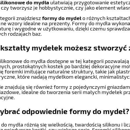
ilikonowe do mydła
ułatwiają przygotowanie estetycz
, czy tworzysz je hobbystycznie, czy jako element własn
tegorii znajdziesz
formy do mydeł
o różnych kształtac
jne wzory idealne na prezenty. Formy do mydła wykonan
turę i wygodne w użytkowaniu, dzięki czemu sprawdza
nych rodzajach baz.
 kształty mydełek możesz stworzyć 
ilikonowe do mydła dostępne w tej kategorii pozwalaj
nych, prostokątnych kostek po bardziej dekoracyjne mo
ię foremki imitujące naturalne struktury, takie jak plast
yczne, które nadają mydełkom elegancki, minimalistyc
ie znajdują się również formy z pojedynczymi gniazdam
iazdowe, idealne do tworzenia serii małych mydełek p
acyjne.
wybrać odpowiednie formy do mydeł?
do mydła różnią się wielkością, twardością silikonu i li
z pojedyncze kostki, czy większe serie. Foremki silikon