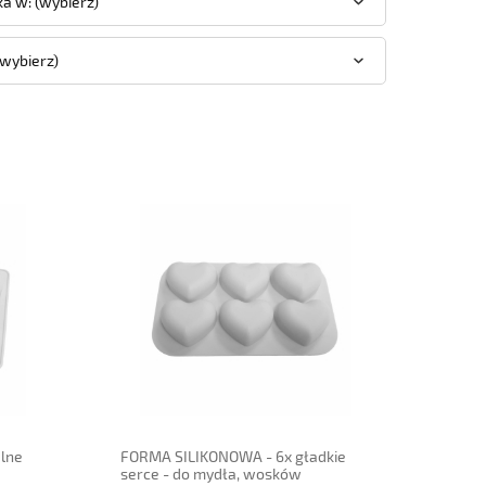
a w: (wybierz)
(wybierz)
powiadom o dostępności
lne
FORMA SILIKONOWA - 6x gładkie
serce - do mydła, wosków