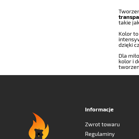
Tworzen
transp
takie ja
Kolor t
intensyw
dzięki c
Dla mił
kolor i
tworzen
Informacje
Zwrot towaru
Regulaminy