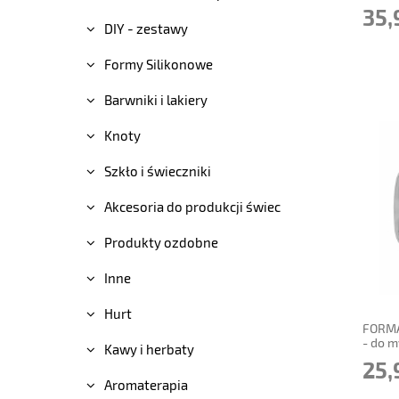
wosk
35,
DIY - zestawy
Formy Silikonowe
Barwniki i lakiery
Knoty
Szkło i świeczniki
Akcesoria do produkcji świec
Produkty ozdobne
powi
Inne
Hurt
FORMA
- do 
Kawy i herbaty
25,
Aromaterapia