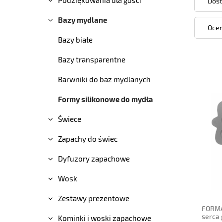
Dost
Bazy mydlane
Ocen
Bazy białe
Bazy transparentne
Barwniki do baz mydlanych
Formy silikonowe do mydła
Świece
Zapachy do świec
Dyfuzory zapachowe
powi
Wosk
Zestawy prezentowe
FORMA
serca 
Kominki i woski zapachowe