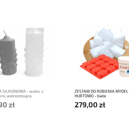
adom o dostępności
do koszyka
 SILIKONOWA - walec z
ZESTAW DO ROBIENIA MYDEŁ
ami, wolnostojąca
HURTOWO - białe
90 zł
279,00 zł