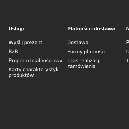
Usługi
Płatności i dostawa
M
Wyślij prezent
Dostawa
P
B2B
Formy płatności
U
Program lojalnościowy
Czas realizacji
T
zamówienia
Karty charakterystyki
produktów