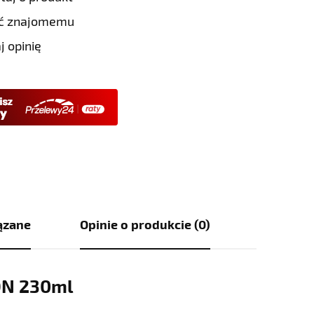
eć znajomemu
j opinię
ązane
Opinie o produkcie (0)
ON 230ml