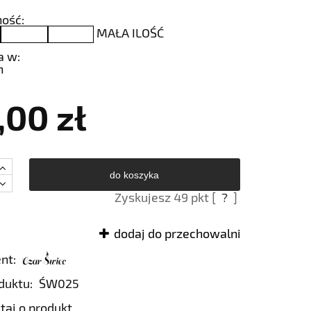
ość:
MAŁA ILOŚĆ
a w:
h
,00 zł
do koszyka
Zyskujesz
49
pkt [
?
]
dodaj do przechowalni
nt:
duktu:
ŚW025
taj o produkt