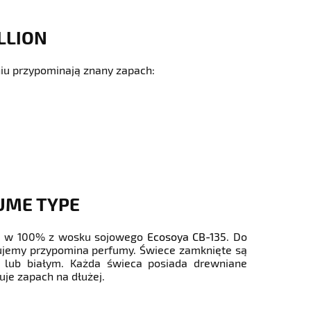
LLION
niu przypominają znany zapach:
FUME TYPE
ce w 100% z wosku sojowego
Ecosoya CB-135
. Do
kujemy przypomina perfumy. Świece zamknięte są
lub białym. Każda świeca posiada drewniane
uje zapach na dłużej.