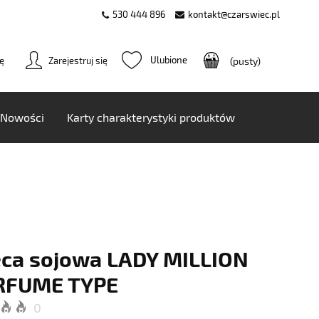
530 444 896
kontakt@czarswiec.pl
ię
Zarejestruj się
(pusty)
Nowości
Karty charakterystyki produktów
ca sojowa LADY MILLION
ERFUME TYPE
0