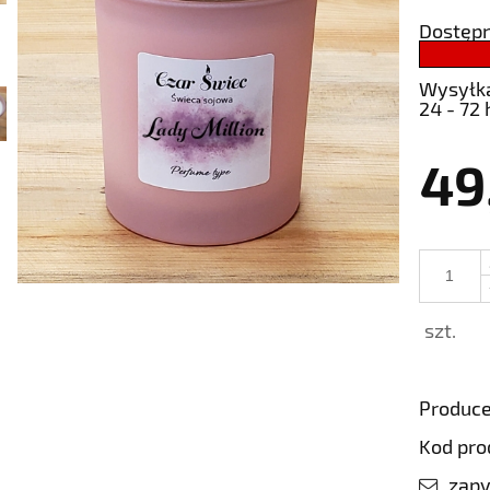
Dostępn
Wysyłk
24 - 72 
49
szt.
Produce
Kod pro
zapy