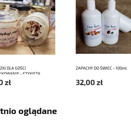
do koszyka
do koszyka
ZKI DLA GOŚCI
ZAPACHY DO ŚWIEC - 100ml
ĘKOWANIE - ETYKIETA
EJANA
0 zł
32,00 zł
tnio oglądane