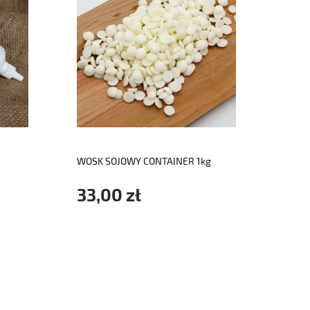
do koszyka
WOSK SOJOWY CONTAINER 1kg
DREW
KNOT
33,00 zł
2,3