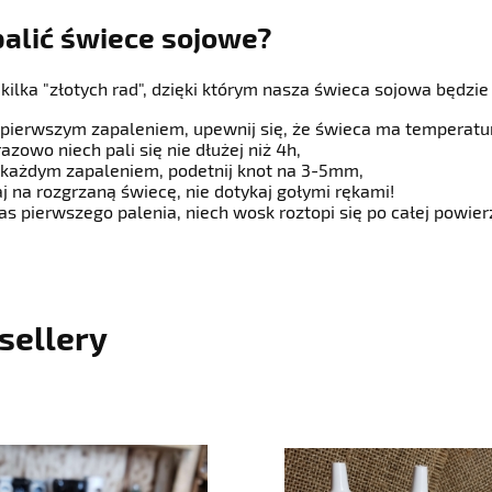
palić świece sojowe?
e kilka "złotych rad", dzięki którym nasza świeca sojowa będzie 
 pierwszym zapaleniem, upewnij się, że świeca ma temperatu
razowo niech pali się nie dłużej niż 4h,
 każdym zapaleniem, podetnij knot na 3-5mm,
j na rozgrzaną świecę, nie dotykaj gołymi rękami!
as pierwszego palenia, niech wosk roztopi się po całej powier
sellery