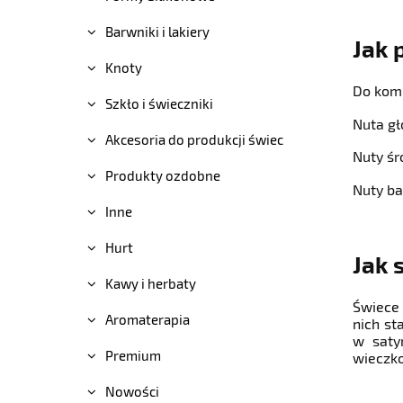
Barwniki i lakiery
Jak 
Knoty
Do komp
Szkło i świeczniki
Nuta gł
Akcesoria do produkcji świec
Nuty śr
Produkty ozdobne
Nuty ba
Inne
Hurt
Jak 
Kawy i herbaty
Świece
Aromaterapia
nich st
w saty
Premium
wieczko
Nowości