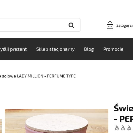
Zaloguj s
yślij prezent
Sklep stacjonarny
Blog
Promocje
a sojowa LADY MILLION - PERFUME TYPE
Świe
- P