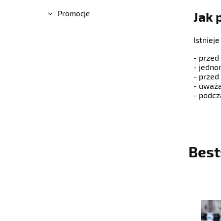
Jak 
Promocje
Istniej
- przed
- jedno
- przed
- uważa
- podcz
Best