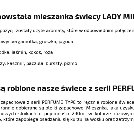
powstała mieszanka świecy LADY MI
ozycji zostały użyte aromaty, które w odpowiednim połącze
owy: bergamotka, gruszka, jagoda
odka: jaśmin, kokos, róża
zy: kaszmir, paczula, burszty, piżmo
są robione nasze świece z serii PER
 zapachowe z serii PERFUME TYPE to ręcznie robione świe
arannie dobierane są olejki zapachowe. Miesznka, jaką uzys
nowych słoikach o pojemności 230ml w kolorze różowym 
, które zapobiega osadzaniu się kurzu na wosku oraz zatrzym