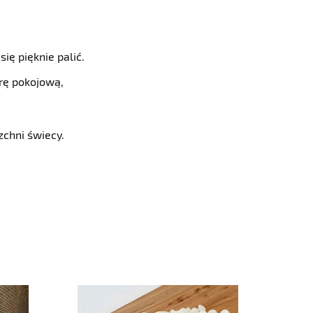
się pięknie palić.
rę pokojową,
zchni świecy.