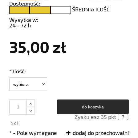
Dostępność:
ŚREDNIA ILOŚĆ
Wysyłka w:
24 - 72 h
35,00 zł
*
Ilość:
do koszyka
Zyskujesz
35
pkt [
?
]
szt.
*
- Pole wymagane
dodaj do przechowalni