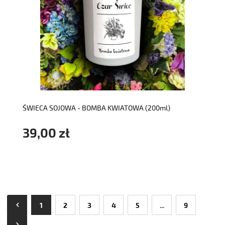
do koszyka
ŚWIECA SOJOWA - BOMBA KWIATOWA (200ml)
39,00 zł
1
2
3
4
5
...
9