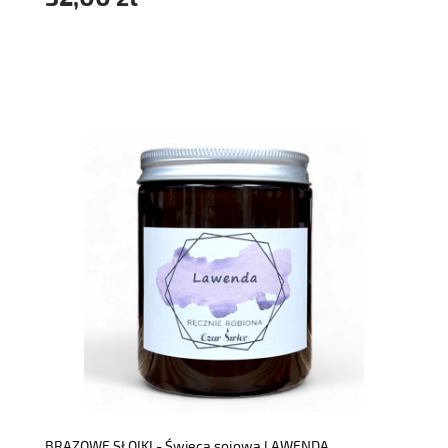
do koszyka
BRĄZOWE SŁOIKI - Świeca sojowa LAWENDA