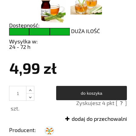
Dostępność:
DUŻA ILOŚĆ
Wysyłka w:
24 - 72 h
4,99 zł
do koszyka
Zyskujesz
4
pkt [
?
]
szt.
dodaj do przechowalni
Producent: