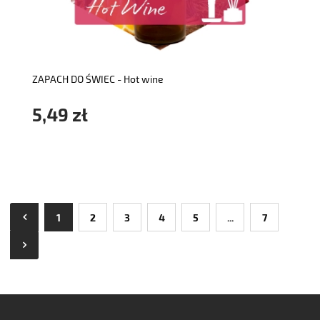
do koszyka
ZAPACH DO ŚWIEC - Hot wine
5,49 zł
1
2
3
4
5
...
7