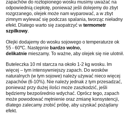
zapachów do roztopionego wosku musimy uważać na
odpowiednią ciepłotę, ponieważ jeśli dolejemy do zbyt
rozgrzanego, olejek może nam wyparować, a w zbyt
zimnym wylewać się podczas spalania, tworząc nieładny
efekt. Dlatego warto się zaopatrzyć w
termometr
szpilkowy
.
Olejki dodajemy do wosku sojowego o temperaturze ok
55 - 60
°
C. Następnie
bardzo wolno,
delikatnie
mieszamy. To ważne, aby olejek się nie ulotnił.
Buteleczka 10 ml starcza na około 1-2 kg wosku. Im
więcej – tym intensywniejszy zapach. Do wosków
naturalnych (w tym sojowe) należy używać nieco więcej
zapachów (6-10%). Nie należy jednak z tym przesadzać,
ponieważ przy dużej ilości może zaszkodzić, jeśli
będziemy bezpośrednio wdychać. Oprócz tego, zapach
może powodować mętnienie oraz zmianę konsystencji,
dlatego zalecamy zrobić próbę, aby uzyskać pożądany
efekt.