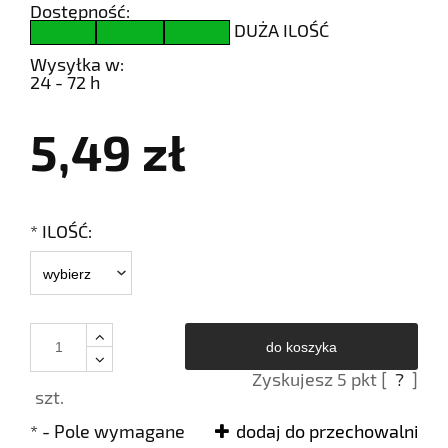
Dostępność:
DUŻA ILOŚĆ
Wysyłka w:
24 - 72 h
5,49 zł
*
ILOŚĆ:
do koszyka
Zyskujesz
5
pkt [
?
]
szt.
*
- Pole wymagane
dodaj do przechowalni