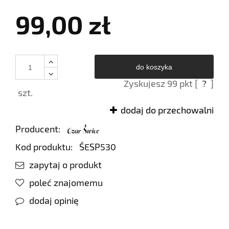
99,00 zł
do koszyka
Zyskujesz
99
pkt [
?
]
szt.
dodaj do przechowalni
Producent:
Kod produktu:
ŚESP530
zapytaj o produkt
poleć znajomemu
dodaj opinię