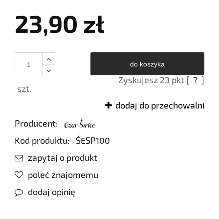
23,90 zł
do koszyka
Zyskujesz
23
pkt [
?
]
szt.
dodaj do przechowalni
Producent:
Kod produktu:
ŚESP100
zapytaj o produkt
poleć znajomemu
dodaj opinię