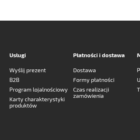
Usługi
Płatności i dostawa
M
Wyślij prezent
Dostawa
P
B2B
Formy płatności
U
Program lojalnościowy
Czas realizacji
T
zamówienia
Karty charakterystyki
produktów