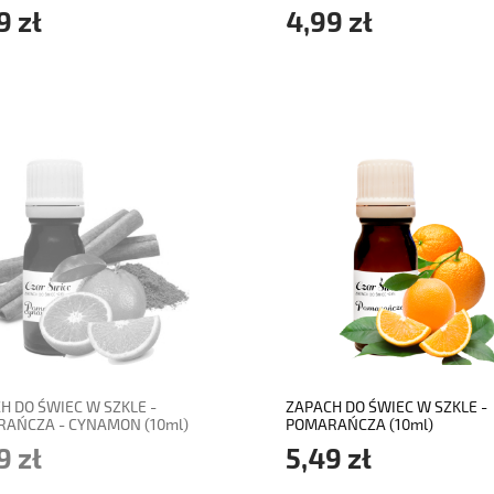
9 zł
4,99 zł
adom o dostępności
do koszyka
H DO ŚWIEC W SZKLE -
ZAPACH DO ŚWIEC W SZKLE -
AŃCZA - CYNAMON (10ml)
POMARAŃCZA (10ml)
9 zł
5,49 zł