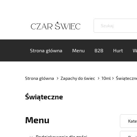
Strona główna
Menu
B2B
Hurt
W
Strona główna
Zapachy do świec
10ml
Świąteczn
Świąteczne
Menu
Kate
Podziękowania dla gości