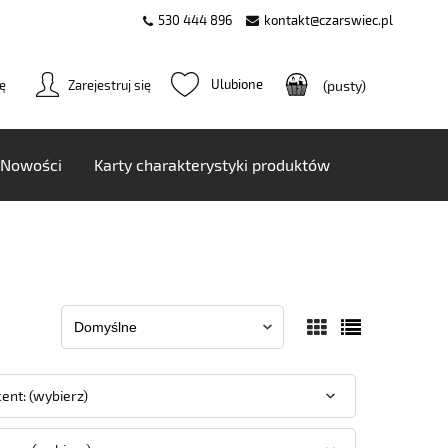
530 444 896
kontakt@czarswiec.pl
ię
Zarejestruj się
(pusty)
Nowości
Karty charakterystyki produktów
ent: (wybierz)