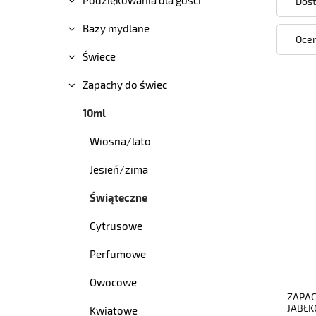
Dost
Bazy mydlane
Ocen
Świece
Zapachy do świec
10ml
Wiosna/lato
Jesień/zima
Świąteczne
Cytrusowe
Perfumowe
Owocowe
ZAPAC
JABŁK
Kwiatowe