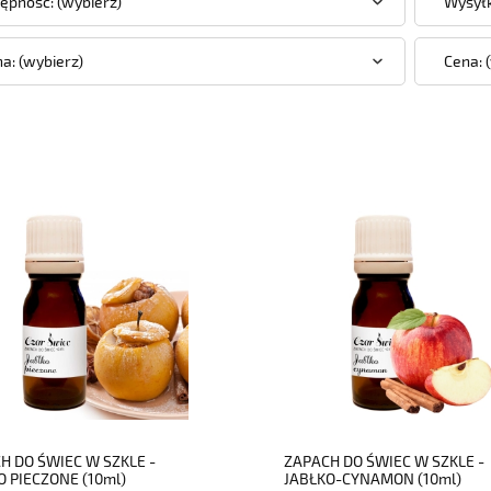
ępność: (wybierz)
Wysyłk
a: (wybierz)
Cena: 
do koszyka
do koszyka
H DO ŚWIEC W SZKLE -
ZAPACH DO ŚWIEC W SZKLE -
O PIECZONE (10ml)
JABŁKO-CYNAMON (10ml)