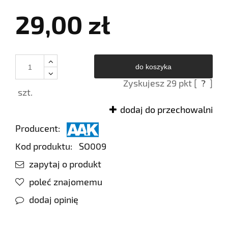
29,00 zł
do koszyka
Zyskujesz
29
pkt [
?
]
szt.
dodaj do przechowalni
Producent:
Kod produktu:
SO009
zapytaj o produkt
poleć znajomemu
dodaj opinię