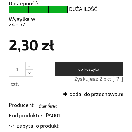
Dostępność:
DUŻA ILOŚĆ
Wysyłka w:
24 - 72 h
2,30 zł
do koszyka
Zyskujesz
2
pkt [
?
]
szt.
dodaj do przechowalni
Producent:
Kod produktu:
PA001
zapytaj o produkt