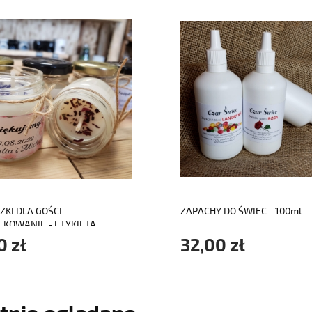
do koszyka
do koszyka
ZKI DLA GOŚCI
ZAPACHY DO ŚWIEC - 100ml
ĘKOWANIE - ETYKIETA
EJANA
0 zł
32,00 zł
tnio oglądane