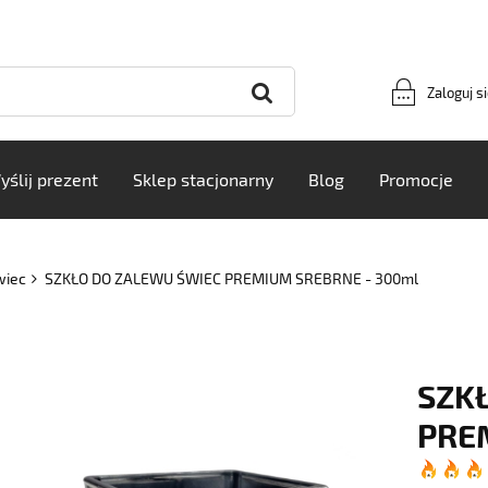
Zaloguj s
yślij prezent
Sklep stacjonarny
Blog
Promocje
wiec
SZKŁO DO ZALEWU ŚWIEC PREMIUM SREBRNE - 300ml
SZK
PRE