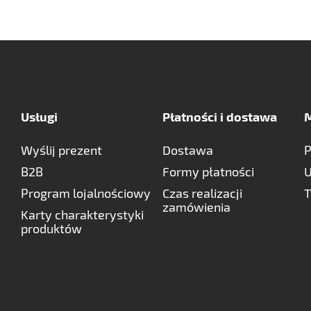
Usługi
Płatności i dostawa
M
Wyślij prezent
Dostawa
P
B2B
Formy płatności
U
Program lojalnościowy
Czas realizacji
T
zamówienia
Karty charakterystyki
produktów