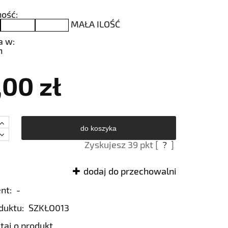
ość:
MAŁA ILOŚĆ
a w:
h
,00 zł
do koszyka
Zyskujesz
39
pkt [
?
]
dodaj do przechowalni
nt:
-
duktu:
SZKŁO013
taj o produkt