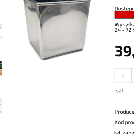
Dostępn
Wysyłk
24 - 72 
39
szt.
Produce
Kod pro
zapy