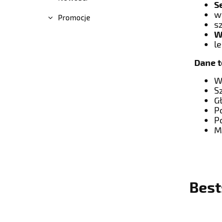
S
w
Promocje
s
W
l
Dane t
W
S
G
P
P
M
Best