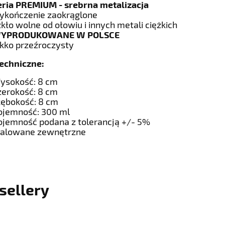
eria PREMIUM - srebrna metalizacja
ykończenie zaokrąglone
zkło wolne od ołowiu i innych metali ciężkich
YPRODUKOWANE W POLSCE
ekko przeźroczysty
echniczne:
ysokość: 8 cm
zerokość: 8 cm
łębokość: 8 cm
ojemność: 300 ml
ojemność podana z tolerancją +/- 5%
alowane zewnętrzne
sellery