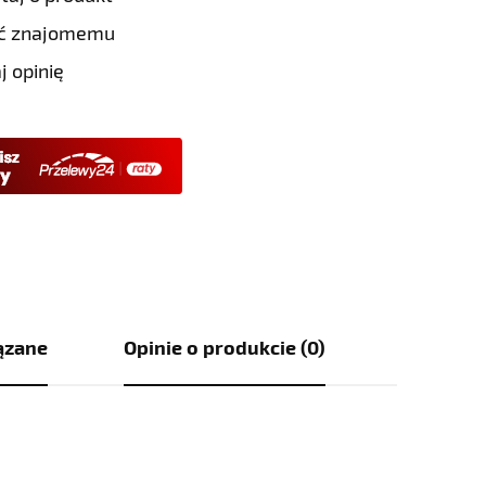
eć znajomemu
j opinię
ązane
Opinie o produkcie (0)