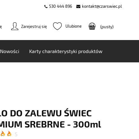
530 444 896
kontakt@czarswiec.pl
ię
Zarejestruj się
(pusty)
Nowości
Karty charakterystyki produktów
ŁO DO ZALEWU ŚWIEC
MIUM SREBRNE - 300ml
5