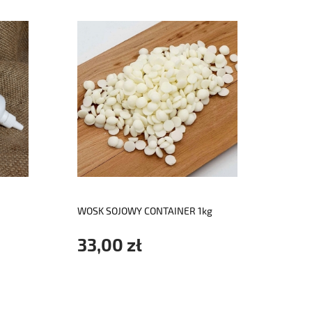
do koszyka
WOSK SOJOWY CONTAINER 1kg
DREW
KNOT
33,00 zł
2,3