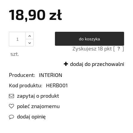
18,90 zł
do koszyka
Zyskujesz
18
pkt [
?
]
szt.
dodaj do przechowalni
Producent:
INTERION
Kod produktu:
HERB001
zapytaj o produkt
poleć znajomemu
dodaj opinię