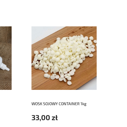
do koszyka
WOSK SOJOWY CONTAINER 1kg
DREW
KNOT
33,00 zł
2,3