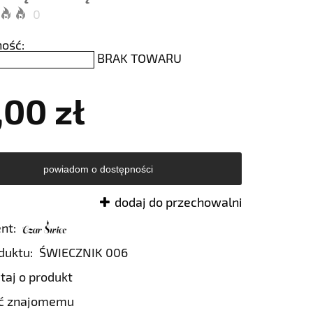
0
ość:
BRAK TOWARU
,00 zł
powiadom o dostępności
dodaj do przechowalni
nt:
duktu:
ŚWIECZNIK 006
taj o produkt
eć znajomemu