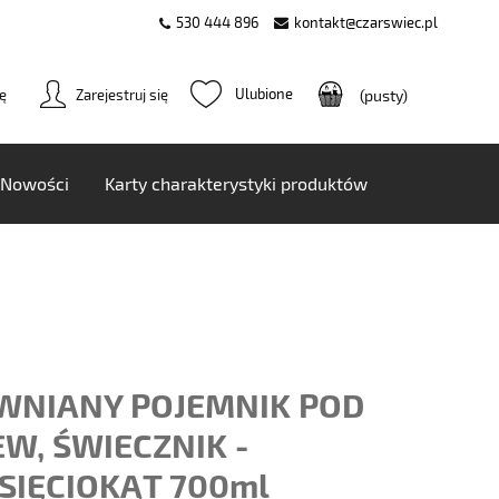
530 444 896
kontakt@czarswiec.pl
ię
Zarejestruj się
(pusty)
Nowości
Karty charakterystyki produktów
WNIANY POJEMNIK POD
W, ŚWIECZNIK -
SIĘCIOKĄT 700ml