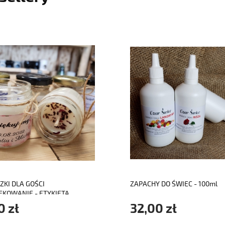
do koszyka
do koszyka
ZKI DLA GOŚCI
ZAPACHY DO ŚWIEC - 100ml
ĘKOWANIE - ETYKIETA
EJANA
0 zł
32,00 zł