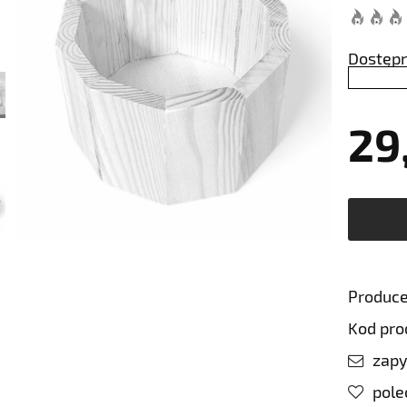
Dostępn
29
Produce
Kod pro
zapy
pol