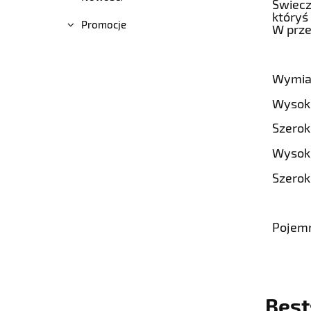
Świecz
któryś
Promocje
W prze
Wymiar
Wysok
Szerok
Wysok
Szero
Pojemn
Best