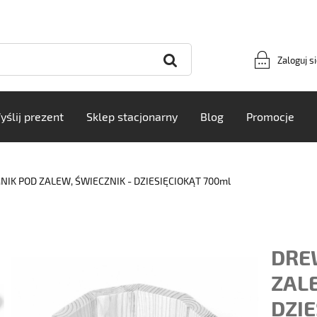
Zaloguj s
yślij prezent
Sklep stacjonarny
Blog
Promocje
IK POD ZALEW, ŚWIECZNIK - DZIESIĘCIOKĄT 700ml
DRE
ZALE
DZIE