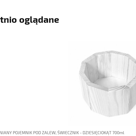
tnio oglądane
powiadom o dostępnośc
IANY POJEMNIK POD ZALEW, ŚWIECZNIK - DZIESIĘCIOKĄT 700ml