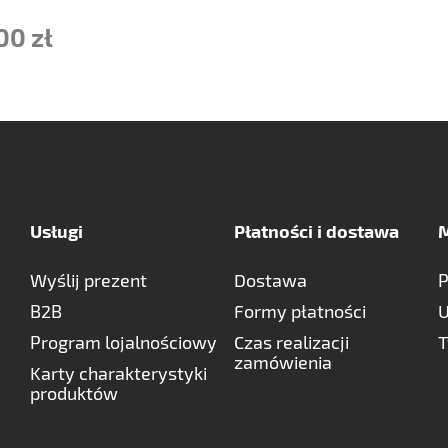
00 zł
Usługi
Płatności i dostawa
M
Wyślij prezent
Dostawa
P
B2B
Formy płatności
U
Program lojalnościowy
Czas realizacji
T
zamówienia
Karty charakterystyki
produktów