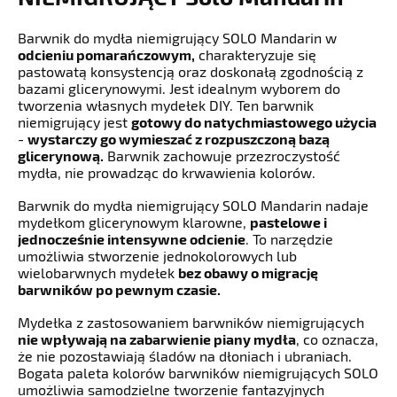
Barwnik do mydła niemigrujący SOLO Mandarin w
odcieniu pomarańczowym,
charakteryzuje się
pastowatą konsystencją oraz doskonałą zgodnością z
bazami glicerynowymi. Jest idealnym wyborem do
tworzenia własnych mydełek DIY. Ten barwnik
niemigrujący jest
gotowy do natychmiastowego użycia
-
wystarczy go wymieszać z rozpuszczoną bazą
glicerynową.
Barwnik zachowuje przezroczystość
mydła, nie prowadząc do krwawienia kolorów.
Barwnik do mydła niemigrujący SOLO Mandarin nadaje
mydełkom glicerynowym klarowne,
pastelowe i
jednocześnie intensywne odcienie
. To narzędzie
umożliwia stworzenie jednokolorowych lub
wielobarwnych mydełek
bez obawy o migrację
barwników po pewnym czasie.
Mydełka z zastosowaniem barwników niemigrujących
nie wpływają na zabarwienie piany mydła
, co oznacza,
że nie pozostawiają śladów na dłoniach i ubraniach.
Bogata paleta kolorów barwników niemigrujących SOLO
umożliwia samodzielne tworzenie fantazyjnych