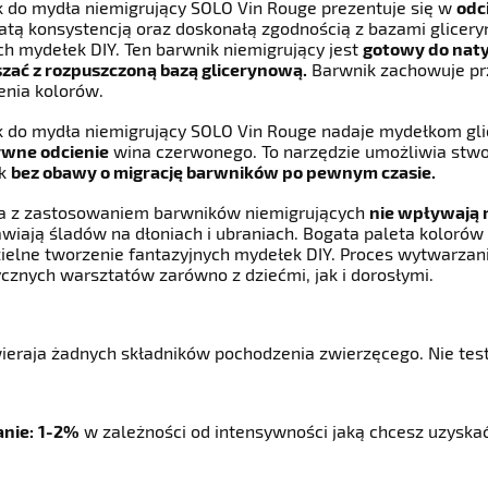
 do mydła niemigrujący SOLO Vin Rouge prezentuje się w
odc
tą konsystencją oraz doskonałą zgodnością z bazami glicer
h mydełek DIY. Ten barwnik niemigrujący jest
gotowy do nat
zać z rozpuszczoną bazą glicerynową.
Barwnik zachowuje pr
nia kolorów.
k do mydła niemigrujący SOLO Vin Rouge nadaje mydełkom g
ywne odcienie
wina czerwonego. To narzędzie umożliwia stw
ek
bez obawy o migrację barwników po pewnym czasie.
a z zastosowaniem barwników niemigrujących
nie wpływają 
wiają śladów na dłoniach i ubraniach. Bogata paleta koloró
elne tworzenie fantazyjnych mydełek DIY. Proces wytwarzani
cznych warsztatów zarówno z dziećmi, jak i dorosłymi.
ieraja żadnych składników pochodzenia zwierzęcego. Nie tes
nie:
1-2%
w zależności od intensywności jaką chcesz uzyskać