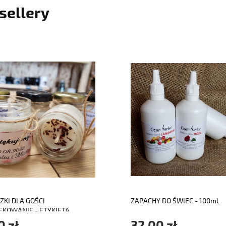
sellery
do koszyka
do koszyka
ZKI DLA GOŚCI
ZAPACHY DO ŚWIEC - 100ml
ĘKOWANIE - ETYKIETA
EJANA
0 zł
32,00 zł