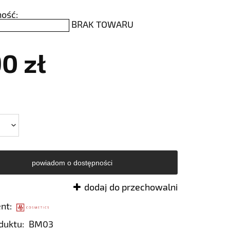
ość:
BRAK TOWARU
90 zł
powiadom o dostępności
dodaj do przechowalni
nt:
duktu:
BM03