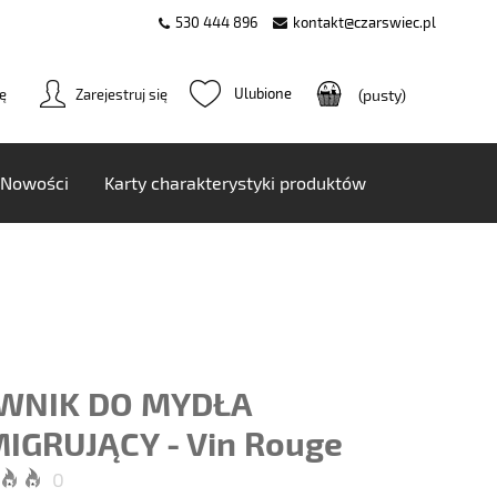
530 444 896
kontakt@czarswiec.pl
ię
Zarejestruj się
(pusty)
Nowości
Karty charakterystyki produktów
WNIK DO MYDŁA
IGRUJĄCY - Vin Rouge
0