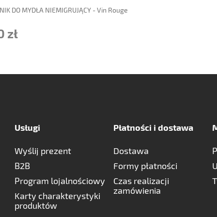
IK DO MYDŁA NIEMIGRUJĄCY - Vin Rouge
0 zł
Usługi
Płatności i dostawa
M
Wyślij prezent
Dostawa
P
B2B
Formy płatności
U
Program lojalnościowy
Czas realizacji
T
zamówienia
Karty charakterystyki
produktów