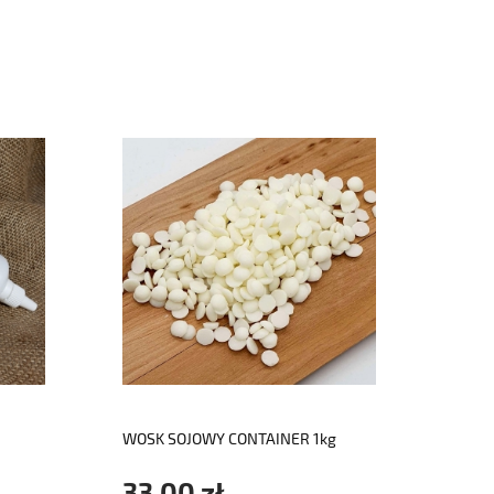
do koszyka
WOSK SOJOWY CONTAINER 1kg
DREW
KNOT
33,00 zł
2,3