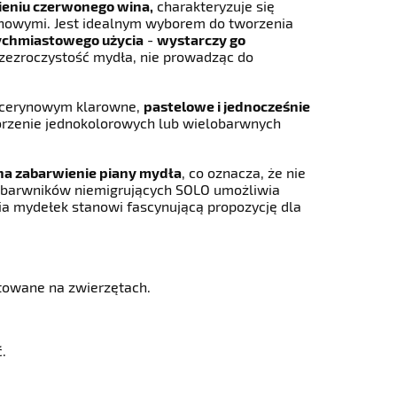
ieniu czerwonego wina,
charakteryzuje się
ynowymi. Jest idealnym wyborem do tworzenia
ychmiastowego użycia
-
wystarczy go
zezroczystość mydła, nie prowadząc do
licerynowym klarowne,
pastelowe i jednocześnie
orzenie jednokolorowych lub wielobarwnych
na zabarwienie piany mydła
, co oznacza, że nie
w barwników niemigrujących SOLO umożliwia
a mydełek stanowi fascynującą propozycję dla
towane na zwierzętach.
.