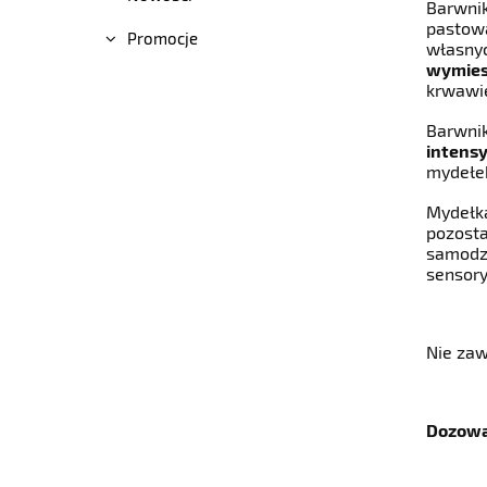
Barwnik
pastowa
Promocje
własnyc
wymies
krwawie
Barwni
intens
mydeł
Mydełk
pozosta
samodzi
sensory
Nie zaw
Dozowa