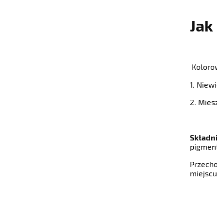
Jak
Koloro
1. Niew
2. Mies
Składni
pigment
Przecho
miejscu