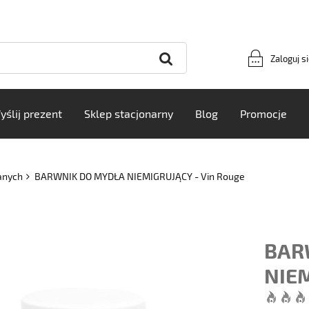
Zaloguj s
yślij prezent
Sklep stacjonarny
Blog
Promocje
anych
BARWNIK DO MYDŁA NIEMIGRUJĄCY - Vin Rouge
BAR
NIEM