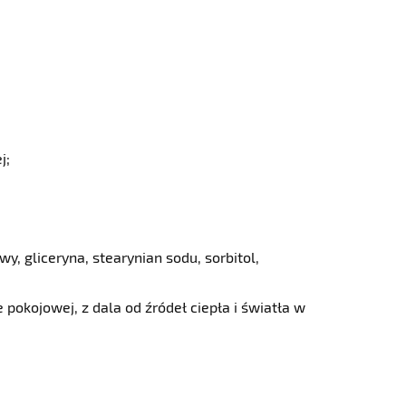
j;
y, gliceryna, stearynian sodu, sorbitol,
kojowej, z dala od źródeł ciepła i światła w