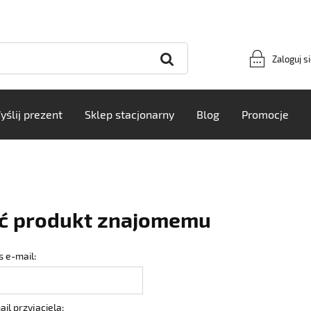
Zaloguj s
yślij prezent
Sklep stacjonarny
Blog
Promocje
ć produkt znajomemu
 e-mail:
il przyjaciela: