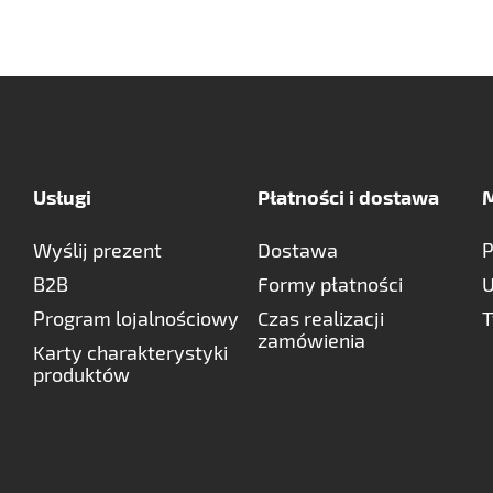
Usługi
Płatności i dostawa
M
Wyślij prezent
Dostawa
P
B2B
Formy płatności
U
Program lojalnościowy
Czas realizacji
T
zamówienia
Karty charakterystyki
produktów