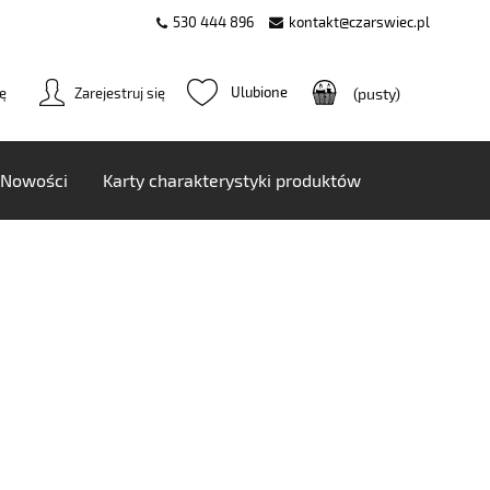
530 444 896
kontakt@czarswiec.pl
ię
Zarejestruj się
(pusty)
Nowości
Karty charakterystyki produktów