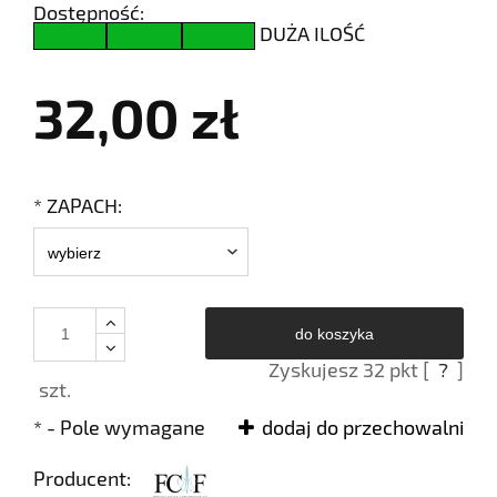
Dostępność:
DUŻA ILOŚĆ
32,00 zł
*
ZAPACH:
do koszyka
Zyskujesz
32
pkt [
?
]
szt.
*
- Pole wymagane
dodaj do przechowalni
Producent: