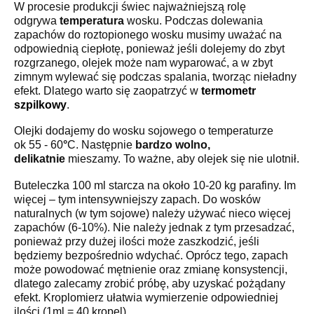
W procesie produkcji świec najważniejszą rolę
odgrywa
temperatura
wosku. Podczas dolewania
zapachów do roztopionego wosku musimy uważać na
odpowiednią ciepłotę, ponieważ jeśli dolejemy do zbyt
rozgrzanego, olejek może nam wyparować, a w zbyt
zimnym wylewać się podczas spalania, tworząc nieładny
efekt. Dlatego warto się zaopatrzyć w
termometr
szpilkowy
.
Olejki dodajemy do wosku sojowego o temperaturze
ok 55 - 60
°
C. Następnie
bardzo wolno,
delikatnie
mieszamy. To ważne, aby olejek się nie ulotnił.
Buteleczka 100 ml starcza na około 10-20 kg parafiny. Im
więcej – tym intensywniejszy zapach. Do wosków
naturalnych (w tym sojowe) należy używać nieco więcej
zapachów (6-10%). Nie należy jednak z tym przesadzać,
ponieważ przy dużej ilości może zaszkodzić, jeśli
będziemy bezpośrednio wdychać. Oprócz tego, zapach
może powodować mętnienie oraz zmianę konsystencji,
dlatego zalecamy zrobić próbę, aby uzyskać pożądany
efekt. Kroplomierz ułatwia wymierzenie odpowiedniej
ilości (1ml = 40 kropel).