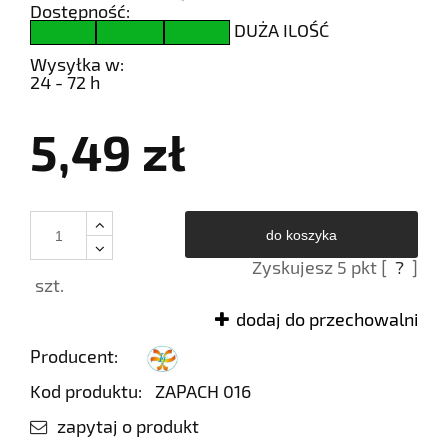
Dostępność:
DUŻA ILOŚĆ
Wysyłka w:
24 - 72 h
5,49 zł
do koszyka
Zyskujesz
5
pkt [
?
]
szt.
dodaj do przechowalni
Producent:
Kod produktu:
ZAPACH 016
zapytaj o produkt