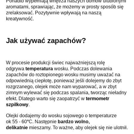
Ponadto wypełniają wnętrza naszych domów ulubionymi
aromatami, sprawiając, że możemy w prosty sposób się
zrelaksować. Pozytywnie wpływają na naszą
kreatywność.
Jak używać zapachów?
W procesie produkcji świec najważniejszą rolę
odgrywa
temperatura
wosku. Podczas dolewania
zapachów do roztopionego wosku musimy uważać na
odpowiednią ciepłotę, ponieważ jeśli dolejemy do zbyt
rozgrzanego, olejek może nam wyparować, a w zbyt
zimnym wylewać się podczas spalania, tworząc nieładny
efekt. Dlatego warto się zaopatrzyć w
termometr
szpilkowy
.
Olejki dodajemy do wosku sojowego o temperaturze
ok 55 - 60
°
C. Następnie
bardzo wolno,
delikatnie
mieszamy. To ważne, aby olejek się nie ulotnił.