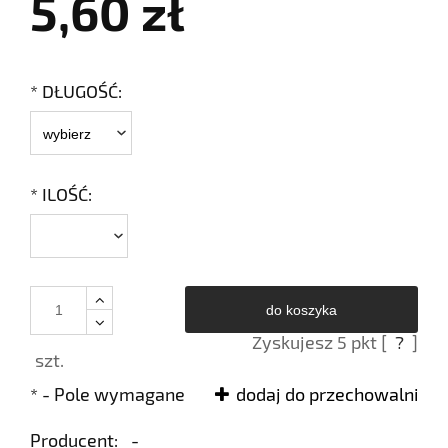
5,60 zł
*
DŁUGOŚĆ:
*
ILOŚĆ:
do koszyka
Zyskujesz
5
pkt [
?
]
szt.
*
- Pole wymagane
dodaj do przechowalni
Producent:
-