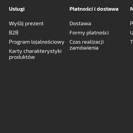
Usługi
Płatności i dostawa
M
Wyślij prezent
Dostawa
P
B2B
Formy płatności
U
Program lojalnościowy
Czas realizacji
T
zamówienia
Karty charakterystyki
produktów