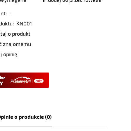
nt:
-
duktu:
KN001
taj o produkt
eć znajomemu
j opinię
pinie o produkcie (0)