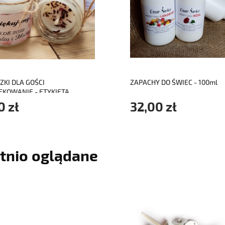
do koszyka
do koszyka
ZKI DLA GOŚCI
ZAPACHY DO ŚWIEC - 100ml
ĘKOWANIE - ETYKIETA
EJANA
0 zł
32,00 zł
tnio oglądane