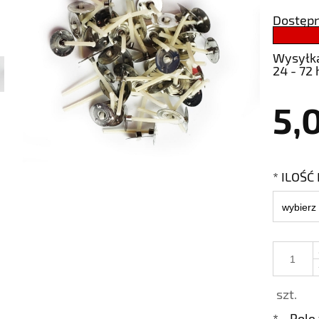
Dostępn
Wysyłk
24 - 72 
5,
*
ILOŚĆ 
szt.
*
- Pol