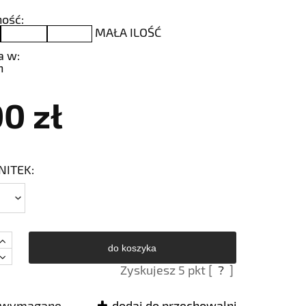
ość:
MAŁA ILOŚĆ
a w:
h
00 zł
NITEK:
do koszyka
Zyskujesz
5
pkt [
?
]
e wymagane
dodaj do przechowalni