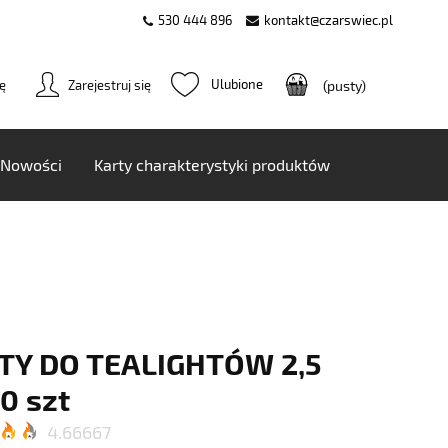
530 444 896
kontakt@czarswiec.pl
ię
Zarejestruj się
(pusty)
Nowości
Karty charakterystyki produktów
TY DO TEALIGHTÓW 2,5
0 szt
4.66667