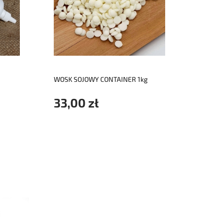
do koszyka
WOSK SOJOWY CONTAINER 1kg
DREW
KNOT
33,00 zł
2,3