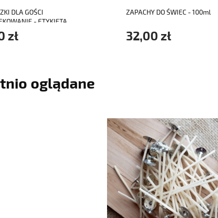
ZKI DLA GOŚCI
ZAPACHY DO ŚWIEC - 100ml
ĘKOWANIE - ETYKIETA
EJANA
0 zł
32,00 zł
tnio oglądane
do koszyka