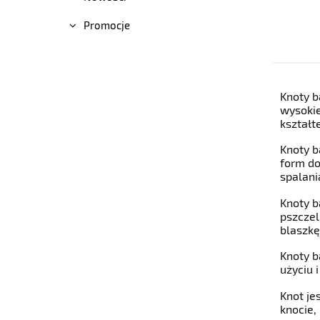
Promocje
Knoty b
wysokie
kształt
Knoty b
form do
spalani
Knoty b
pszczel
blaszkę
Knoty b
użyciu 
Knot je
knocie,