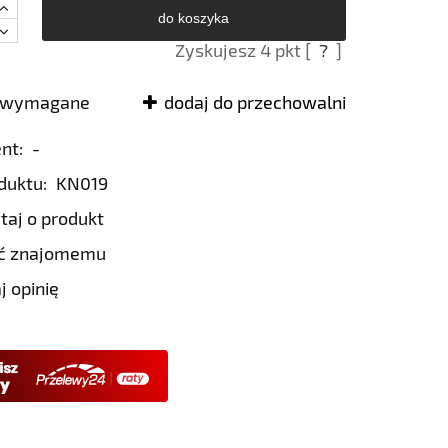
do koszyka
Zyskujesz
4
pkt [
?
]
e wymagane
dodaj do przechowalni
nt:
-
duktu:
KN019
taj o produkt
eć znajomemu
j opinię