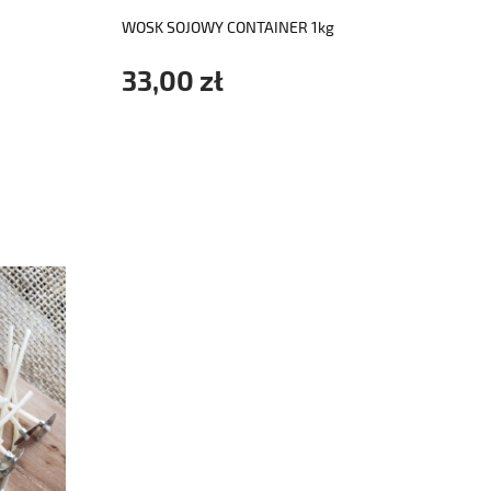
WOSK SOJOWY CONTAINER 1kg
DREW
KNOT
33,00 zł
2,3