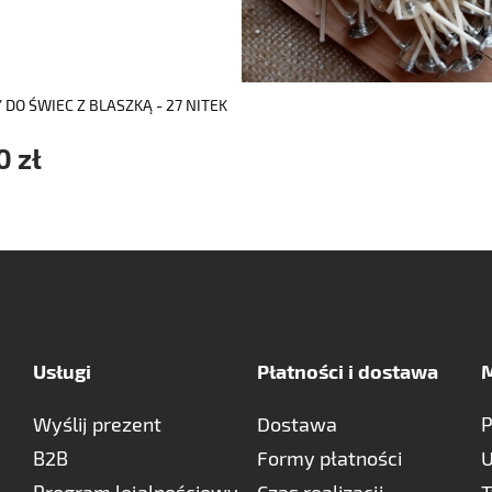
 DO ŚWIEC Z BLASZKĄ - 27 NITEK
0 zł
Usługi
Płatności i dostawa
M
Wyślij prezent
Dostawa
P
B2B
Formy płatności
U