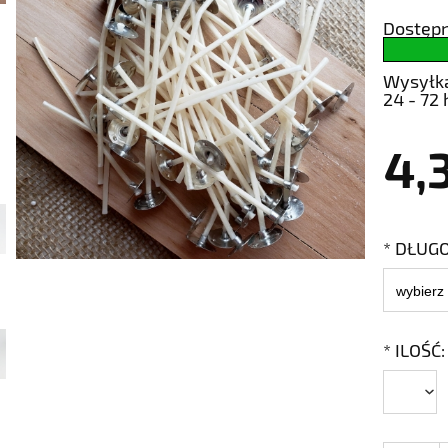
Dostępn
Wysyłk
24 - 72 
4,
*
DŁUGO
*
ILOŚĆ: