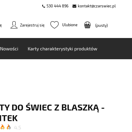
530 444 896
kontakt@czarswiec.pl
ię
Zarejestruj się
(pusty)
Nowości
Karty charakterystyki produktów
Y DO ŚWIEC Z BLASZKĄ -
ITEK
4.5