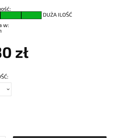
ość:
DUŻA ILOŚĆ
a w:
h
30 zł
ŚĆ: