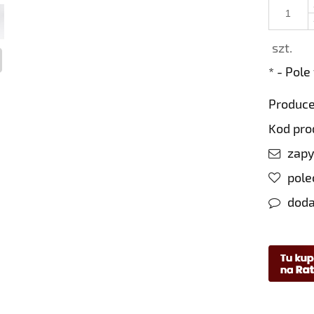
szt.
*
- Pol
Produce
Kod pro
zapy
pol
doda