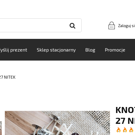
Zaloguj s
yślij prezent
Sklep stacjonarny
Blog
Promocje
27 NITEK
KNOT
27 N