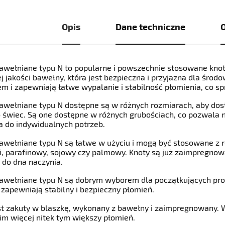
Opis
Dane techniczne
O
awełniane typu N to popularne i powszechnie stosowane knot
j jakości bawełny, która jest bezpieczna i przyjazna dla środ
em i zapewniają łatwe wypalanie i stabilność płomienia, co sp
awełniane typu N dostępne są w różnych rozmiarach, aby dos
 świec. Są one dostępne w różnych grubościach, co pozwala n
a do indywidualnych potrzeb.
awełniane typu N są łatwe w użyciu i mogą być stosowane z 
i, parafinowy, sojowy czy palmowy. Knoty są już zaimpregnow
 do dna naczynia.
awełniane typu N są dobrym wyborem dla początkujących pr
i zapewniają stabilny i bezpieczny płomień.
st zakuty w blaszkę, wykonany z bawełny i zaimpregnowany. Wi
 im więcej nitek tym większy płomień.