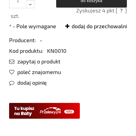
do koszyka
Zyskujesz
4
pkt [
?
]
szt.
*
- Pole wymagane
dodaj do przechowalni
Producent:
-
Kod produktu:
KN0010
zapytaj o produkt
poleć znajomemu
dodaj opinię