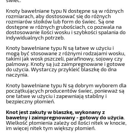
świec.
Knoty bawełniane typu N dostępne są w różnych
rozmiarach, aby dostosować się do różnych
rozmiarów słoików lub form do świec. Są one
dostępne w różnych grubościach, co pozwala na
dostosowanie ilości wosku i szybkości spalania do
indywidualnych potrzeb.
Knoty bawełniane typu N są łatwe w użyciu i
mogą być stosowane z różnymi rodzajami wosku,
takimi jak wosk pszczeli, parafinowy, sojowy czy
palmowy. Knoty są już zaimpregnowane i gotowe
do użycia. Wystarczy przykleić blaszkę do dna
naczynia.
Knoty bawełniane typu N są dobrym wyborem dla
początkujących producentów świec, ponieważ są
one łatwe w użyciu i zapewniają stabilny i
bezpieczny płomień.
Knot jest zakuty w blaszkę, wykonany z
bawełny i zaimpregnowany - gotowy do użycia
.
Wielkość płomienia zależy od ilości nitek w knocie,
im więcej nitek tym większy płomień.