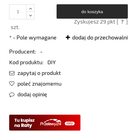
do koszyka
Zyskujesz
29
pkt [
?
]
szt.
*
- Pole wymagane
dodaj do przechowalni
Producent:
-
Kod produktu:
DIY
zapytaj o produkt
poleć znajomemu
dodaj opinię