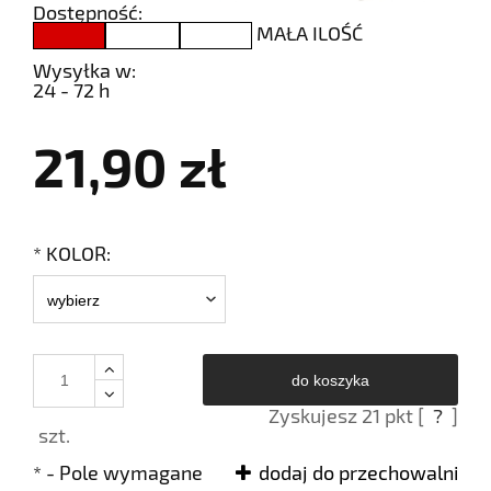
Dostępność:
MAŁA ILOŚĆ
Wysyłka w:
24 - 72 h
21,90 zł
*
KOLOR:
do koszyka
Zyskujesz
21
pkt [
?
]
szt.
*
- Pole wymagane
dodaj do przechowalni