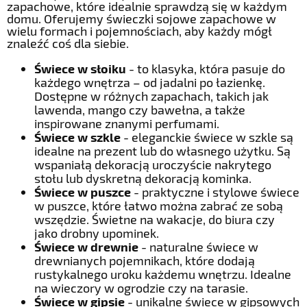
zapachowe, które idealnie sprawdzą się w każdym
domu. Oferujemy świeczki sojowe zapachowe w
wielu formach i pojemnościach, aby każdy mógł
znaleźć coś dla siebie.
Świece w słoiku
- to klasyka, która pasuje do
każdego wnętrza – od jadalni po łazienkę.
Dostępne w różnych zapachach, takich jak
lawenda, mango czy bawełna, a także
inspirowane znanymi perfumami.
Świece w szkle
- eleganckie świece w szkle są
idealne na prezent lub do własnego użytku. Są
wspaniałą dekoracją uroczyście nakrytego
stołu lub dyskretną dekoracją kominka.
Świece w puszce
- praktyczne i stylowe świece
w puszce, które łatwo można zabrać ze sobą
wszędzie. Świetne na wakacje, do biura czy
jako drobny upominek.
Świece w drewnie
- naturalne świece w
drewnianych pojemnikach, które dodają
rustykalnego uroku każdemu wnętrzu. Idealne
na wieczory w ogrodzie czy na tarasie.
Świece w gipsie
- unikalne świece w gipsowych