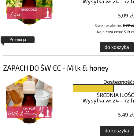
Wysyłka w:
24 - 72 h
5,09 zł
Cena regularna:
5,99 zł
Najniższa cena:
5,19 zł
Promocja
do koszyka
ZAPACH DO ŚWIEC - Milk & honey
Dostępność:
ŚREDNIA ILOŚĆ
Wysyłka w:
24 - 72 h
5,49 zł
do koszyka