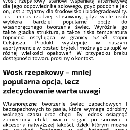
Wosk rzepakowy stanowi wspaniałą alternatywę
dla jego odpowiednika sojowego, gdyż podobnie jak
on, jest przyjazny dla środowiska i biodegradowalny.
Jest jednak rzadziej stosowany, gdyż wiele osób
wybiera bardziej popularne opcje do
własnoręcznego tworzenia świec. Wyróżnia go
także gładka struktura, a także niska temperatura
topnienia oscylująca w granicy 52-58 stopni
Celsjusza. Produkt występuje w naszym
asortymencie w postaci bryłek i można go zakupić w
różnej wielkości opakowań. W przypadku braku
dostępności towaru prosimy o kontakt.
Wosk rzepakowy – mniej
popularna opcja, lecz
zdecydowanie warta uwagi
Własnoręczne tworzenie świec zapachowych i
bezzapachowych to pasja, która wymaga odrobiny
wolnego czasu oraz chęci. By jednak osiągnąć
zamierzony efekt, warto sięgać po surowce i
akcesoria najwyższej jakości, dzięki którym można
go uzyskać. Dostępny w tej kategorii wosk