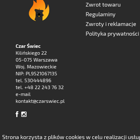
Zwrot towaru
Regulaminy
Zwroty i reklamacje
Polityka prywatności
Czar Świec
Kilińskiego 22
05-075 Warszawa
Woj. Mazowieckie
NIP: PL9521067135
tel. 530444896
tel. +48 22 243 76 32
e-mail
kontakt@czarswiec.pl
Strona korzysta z plików cookies w celu realizacji us