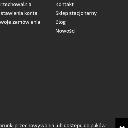
rzechowalnia
Kontakt
stawienia konta
Sklep stacjonarny
woje zamówienia
Blog
Nowości
ć warunki przechowywania lub dostępu do plików