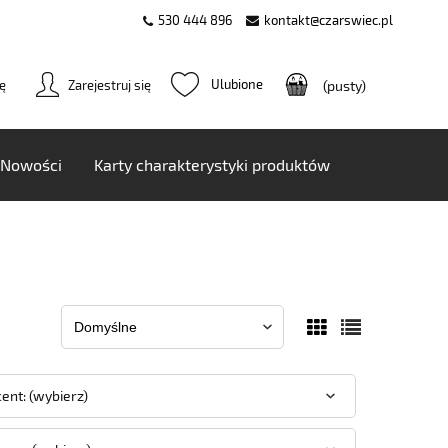
530 444 896
kontakt@czarswiec.pl
ię
Zarejestruj się
(pusty)
Nowości
Karty charakterystyki produktów
ent: (wybierz)