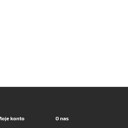
oje konto
O nas