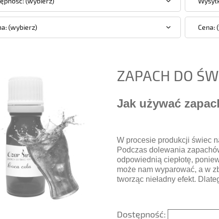
ępność: (wybierz)
Wysyłk
a: (wybierz)
Cena: 
ZAPACH DO ŚWI
Jak używać zapa
W procesie produkcji świec 
Podczas dolewania zapachó
odpowiednią ciepłotę, poniew
może nam wyparować, a w zb
tworząc nieładny efekt. Dlat
Dostępność: