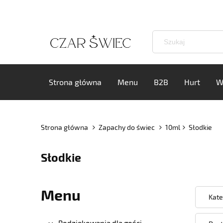
Strona główna
Menu
B2B
Hurt
W
Strona główna
Zapachy do świec
10ml
Słodkie
Słodkie
Menu
Kate
Podziękowania dla gości