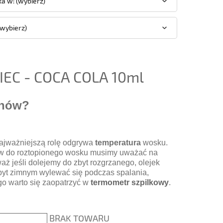
a w: (wybierz)
(wybierz)
EC - COCA COLA 10ml
chów?
najważniejszą rolę odgrywa
temperatura
wosku.
w do roztopionego wosku musimy uważać na
aż jeśli dolejemy do zbyt rozgrzanego, olejek
yt zimnym wylewać się podczas spalania,
ego warto się zaopatrzyć w
termometr szpilkowy
.
BRAK TOWARU