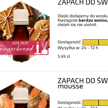
ZAPACH DO ŚWI
Olejki dodajemy do wosku
Następnie
bardzo wolno,
olejek się nie ulotnił.
Dostępność:
Wysyłka w:
24 - 72 h
5,49 zł
ZAPACH DO ŚWI
mousse
Dostępność:
Wysyłka w:
24 - 72 h