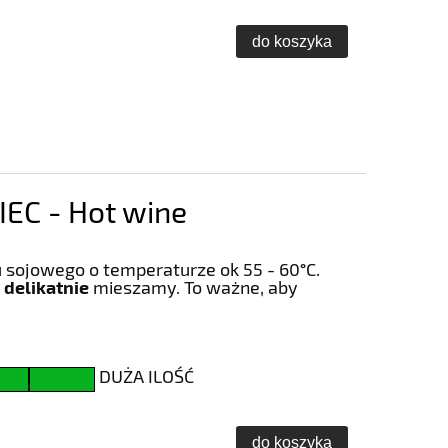
do koszyka
EC - Hot wine
 sojowego o temperaturze ok 55 - 60
°
C.
 delikatnie
mieszamy. To ważne, aby
DUŻA ILOŚĆ
do koszyka