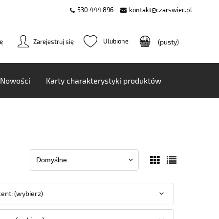
530 444 896
kontakt@czarswiec.pl
ię
Zarejestruj się
(pusty)
Nowości
Karty charakterystyki produktów
ent: (wybierz)